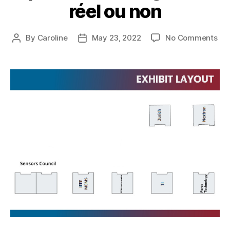
réel ou non
By
Caroline
May 23, 2022
No Comments