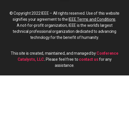
© Copyright 2022 IEEE – All rights reserved. Use of this website
signifies your agreement to the
IEEE Terms and Conditions
.
A not-for-profit organization, IEEE is the world’s largest
technical professional organization dedicated to advancing
technology for the benefit of humanity.
This site is created, maintained, and managed by
Conference
Catalysts, LLC
.
Please feel free to
contact us
for any
assistance.