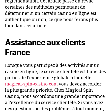
réglementation. Cet article passe en revue
certaines des méthodes permettant de
déterminer si un certain casino en ligne est
authentique ou non, ce que nous ferons plus
loin dans cet article.
Assistance aux clients
France
Lorsque vous participez à des activités sur un
casino en ligne, le service clientèle est l’une des
parties de l’expérience globale à laquelle
magical-spin-casino.com
vous devez accorder
la plus grande priorité. Chez Magical Spin
Casino, nous accordons une grande importance
à l’excellence du service clientèle. Si vous avez
des questions ou des problèmes à tout moment,