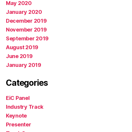
May 2020
January 2020
December 2019
November 2019
September 2019
August 2019
June 2019
January 2019
Categories
EiC Panel
Industry Track
Keynote
Presenter