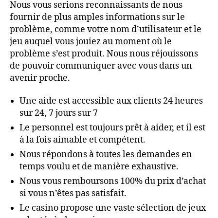
Nous vous serions reconnaissants de nous
fournir de plus amples informations sur le
problème, comme votre nom d’utilisateur et le
jeu auquel vous jouiez au moment où le
problème s’est produit. Nous nous réjouissons
de pouvoir communiquer avec vous dans un
avenir proche.
Une aide est accessible aux clients 24 heures
sur 24, 7 jours sur 7
Le personnel est toujours prêt à aider, et il est
à la fois aimable et compétent.
Nous répondons à toutes les demandes en
temps voulu et de manière exhaustive.
Nous vous remboursons 100% du prix d’achat
si vous n’êtes pas satisfait.
Le casino propose une vaste sélection de jeux