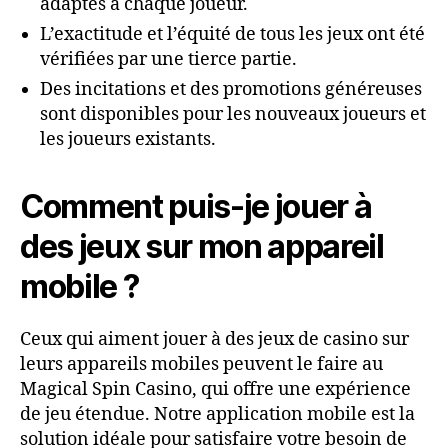
adaptés à chaque joueur.
L’exactitude et l’équité de tous les jeux ont été
vérifiées par une tierce partie.
Des incitations et des promotions généreuses
sont disponibles pour les nouveaux joueurs et
les joueurs existants.
Comment puis-je jouer à
des jeux sur mon appareil
mobile ?
Ceux qui aiment jouer à des jeux de casino sur
leurs appareils mobiles peuvent le faire au
Magical Spin Casino, qui offre une expérience
de jeu étendue. Notre application mobile est la
solution idéale pour satisfaire votre besoin de